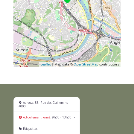
Leaflet
| Map data ©
OpenStreetMap
contributors
+
Adresse:
88, Rue des Guillemins
4000
−
P
Actuellement fermé
:
9h00 - 13h00
r
e
Étiquettes:
artisan
s
s