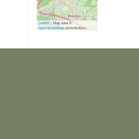
Leaflet
| Map data ©
OpenStreetMap
contributors