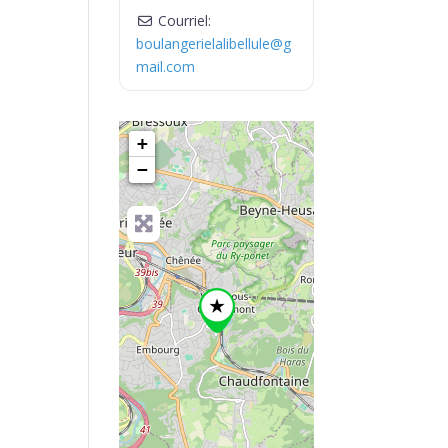
Courriel:
boulangerielalibellule
@
g
mail.com
+
−