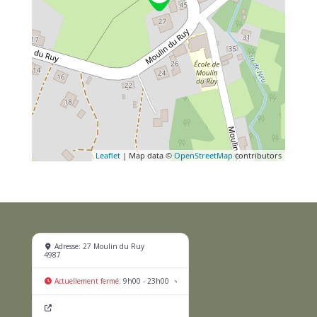
Leaflet
| Map data ©
OpenStreetMap
contributors
+
Adresse:
27 Moulin du Ruy
4987
−
P
Actuellement fermé
:
9h00 - 23h00
r
e
Site internet
s