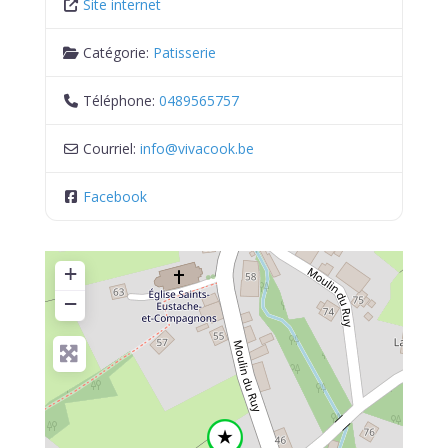
Site internet
Catégorie:
Patisserie
Téléphone:
0489565757
Courriel:
info
@
vivacook.be
Facebook
+
−