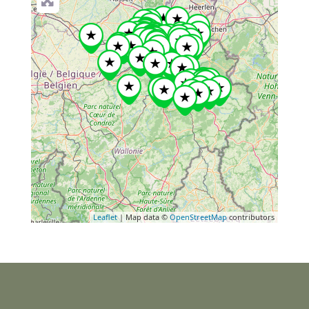
Leaflet
| Map data ©
OpenStreetMap
contributors