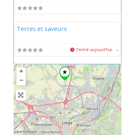
Favor
Légumes
Terres et saveurs
Fermé aujourd'hui
:
+
−