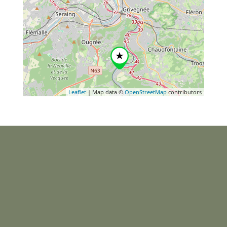
Leaflet
| Map data ©
OpenStreetMap
contributors
+
−